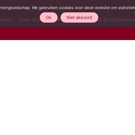
tengezelschap. We gebruiken cookies voor deze website om statistieken
Ok
Niet akkoord
apen!
Voor ouders
Word lid!
RSG-programm
R.S.G EUREKAWEEK
2025