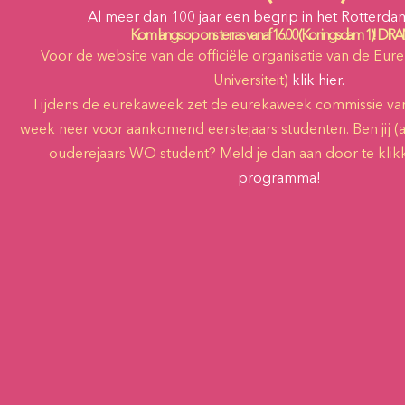
Al meer dan 100 jaar een begrip in het Rotterd
Kom langs op ons terras vanaf 16.00 (Koningsdam 1)! DR
Voor de website van de officiële organisatie van de Eu
Universiteit)
klik hier.
Tijdens de eurekaweek zet de eurekaweek commissie van
week neer voor aankomend eerstejaars studenten. Ben jij
ouderejaars WO student? Meld je dan aan door te kli
programma
!