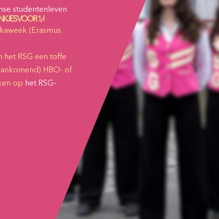
amse studentenleven
ANKJES VOOR 1,-!
rekaweek (Erasmus
 het RSG een toffe
 (aankomend) HBO- of
kken op
het
RSG
–