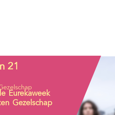
m 21
Gezelschap
de Eurekaweek
ten Gezelschap