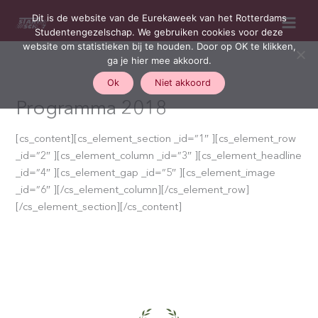
Ga
Dit is de website van de Eurekaweek van het Rotterdams
naar
Studentengezelschap. We gebruiken cookies voor deze
de
website om statistieken bij te houden. Door op OK te klikken,
inhoud
ga je hier mee akkoord.
Ok
Niet akkoord
Programma 2018
[cs_content][cs_element_section _id=”1″ ][cs_element_row
_id=”2″ ][cs_element_column _id=”3″ ][cs_element_headline
_id=”4″ ][cs_element_gap _id=”5″ ][cs_element_image
_id=”6″ ][/cs_element_column][/cs_element_row]
[/cs_element_section][/cs_content]