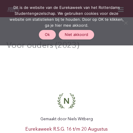
Ga
Dit is de website van de Eurekaweek van het Rotterdams
naar
Studentengezelschap. We gebruiken cookies voor deze
de
website om statistieken bij te houden. Door op OK te klikken,
inhoud
ga je hier mee akkoord.
Ok
Niet akkoord
Voor ouders (2023)
Gemaakt door Niels Witberg
Eurekaweek R.S.G. 16 t/m 20 Augustus