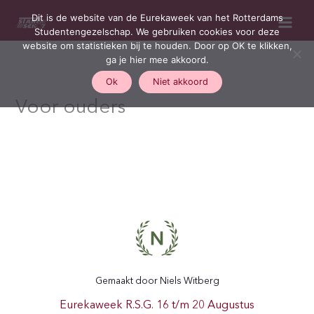
Ga
Dit is de website van de Eurekaweek van het Rotterdams
naar
Studentengezelschap. We gebruiken cookies voor deze
de
website om statistieken bij te houden. Door op OK te klikken,
inhoud
ga je hier mee akkoord.
Ok
Niet akkoord
Voor ouders
Gemaakt door Niels Witberg
Eurekaweek R.S.G. 16 t/m 20 Augustus